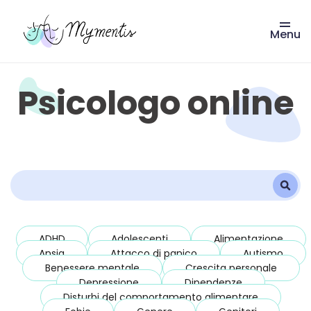
Menu
Vai
al
contenuto
Psicologo online
ADHD
Adolescenti
Alimentazione
Ansia
Attacco di panico
Autismo
Benessere mentale
Crescita personale
Depressione
Dipendenze
Disturbi del comportamento alimentare