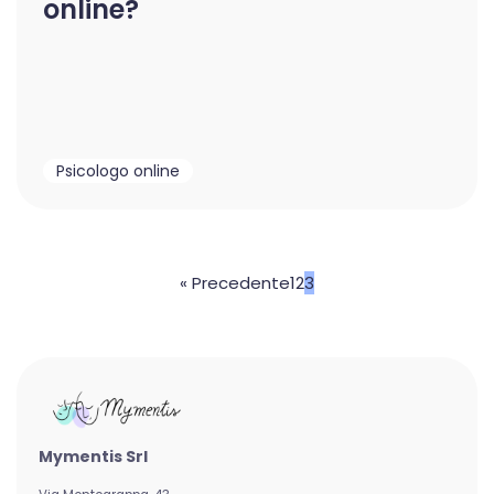
online?
Psicologo online
« Precedente
1
2
3
Mymentis Srl