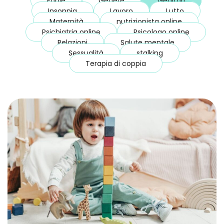
Fobie
Genere
Genitori
Insonnia
Lavoro
Lutto
Maternità
nutrizionista online
Psichiatria online
Psicologo online
Relazioni
Salute mentale
Sessualità
stalking
Terapia di coppia