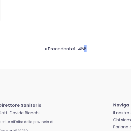
« Precedente
1
…
4
5
6
Naviga
Direttore Sanitario
Dott. Davide Bianchi
Il nostr
Chi sia
Iscritto all’albo della provincia di
Parlano d
Genova,
N° 18739