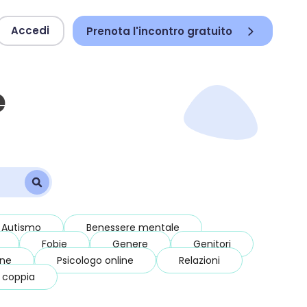
Accedi
Prenota l'incontro gratuito
e
Autismo
Benessere mentale
Fobie
Genere
Genitori
ine
Psicologo online
Relazioni
i coppia