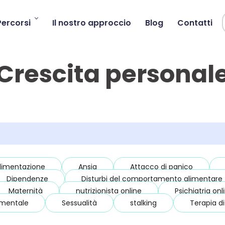
Percorsi
Il nostro approccio
Blog
Contatti
Crescita personal
limentazione
Ansia
Attacco di panico
Dipendenze
Disturbi del comportamento alimentare
Maternità
nutrizionista online
Psichiatria onl
 mentale
Sessualità
stalking
Terapia d