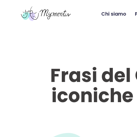
Chi siamo
Vai
al
contenuto
Frasi del
iconiche 