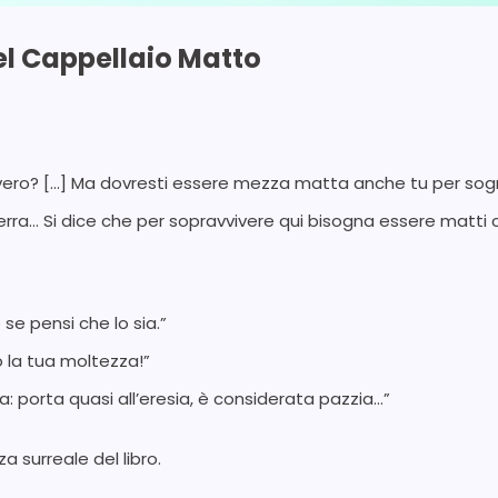
del Cappellaio Matto
è vero? […] Ma dovresti essere mezza matta anche tu per s
erra… Si dice che per sopravvivere qui bisogna essere matti c
o se pensi che lo sia.”
o la tua moltezza!”
: porta quasi all’eresia, è considerata pazzia…”
 surreale del libro.