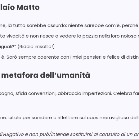
llaio Matto
e, là tutto sarebbe assurdo: niente sarebbe com’è, perché
ata vivacità e non riesce a vedere la pazzia nella loro noiosa 
ali?” (Riddio irrisolto!)
è. Sarò sempre coerente con i miei pensieri e felice di disti
e metafora dell’umanità
sogna, sfida convenzioni, abbraccia imperfezioni. Celebra fa
e: citale per sorridere o riflettere sul caos meraviglioso dell
vulgativo e non può/intende sostituirsi al consulto di un pr