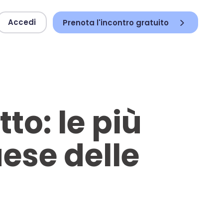
Accedi
Prenota l'incontro gratuito
to: le più
aese delle