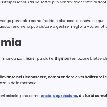
nterpersonali. Chi ne soffre può sentirsi “bloccato” di front
ia venga percepita come fredda o distaccata, anche se que
esto fenomeno può aiutare a gestire meglio la vita emotiva 
timia
-
(mancanza),
lexis
(parola) e
thymos
(emozione): letteral
rilevante nel riconoscere, comprendere e verbalizzare le
enza o della memoria.
zioni psicologiche come
ansia
,
depressione
, disturbi soma