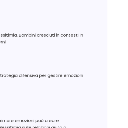
ssitimia. Bambini cresciuti in contesti in
rni.
rategia difensiva per gestire emozioni
esprimere emozioni può creare
essitimia sulle relazioni aiuta a