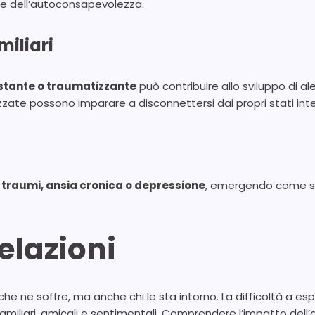
e dell’autoconsapevolezza.
miliari
tante o traumatizzante
può contribuire allo sviluppo di ale
zate possono imparare a disconnettersi dai propri stati inte
 traumi, ansia cronica o depressione
, emergendo come st
elazioni
 che ne soffre, ma anche chi le sta intorno. La difficoltà a 
amiliari, amicali e sentimentali. Comprendere l’impatto dell’al