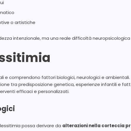
ui
gmatico
ive o artistiche
zza intenzionale, ma una reale difficoltà neuropsicologica 
ssitimia
ali e comprendono fattori biologici, neurologici e ambientali.
one tra predisposizione genetica, esperienze infantili e fattori
erventi efficaci e personalizzati.
ogici
alessitimia possa derivare da
alterazioni nella corteccia p