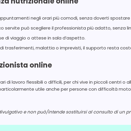
za nutrizionale online
i appuntamenti negli orari più comodi, senza doverti spostare d
o servite può scegliere il professionista più adatto, senza lim
e di viaggio o attese in sala d’aspetto.
i trasferimenti, malattia o imprevisti, il supporto resta cost
izionista online
 di lavoro flessibili o difficili, per chi vive in piccoli centri o
 È particolarmente utile anche per persone con difficoltà mot
vulgativo e non può/intende sostituirsi al consulto di un pr