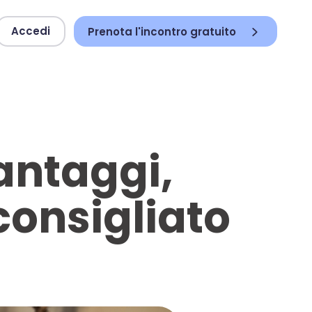
Accedi
Prenota l'incontro gratuito
vantaggi,
consigliato