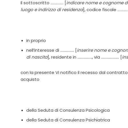
Il sottoscritto …………… [
indicare nome e cognome de
luogo e indirizzo di residenza
], codice fiscale ………
in proprio
nell’interesse di ……………. [
inserire nome e cogno
di nascita
], residente in …………….., via ………………… [
in
con la presente Vi notifico il recesso dal contratto
acquisto
della Seduta di Consulenza Psicologica
della Seduta di Consulenza Psichiatrica