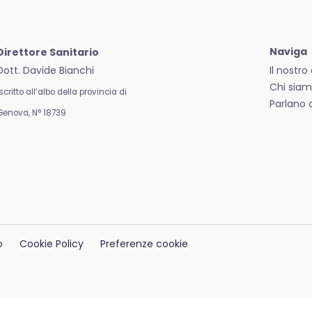
Naviga
Direttore Sanitario
Dott. Davide Bianchi
Il nostr
Chi sia
Iscritto all’albo della provincia di
Parlano d
Genova,
N° 18739
o
Cookie Policy
Preferenze cookie