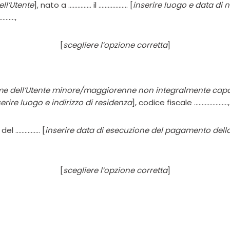
ll’Utente
], nato a …………… il ………………. [
inserire luogo e data di 
………….,
[
scegliere l’opzione corretta
]
me dell’Utente minore/maggiorenne non integralmente cap
serire luogo e indirizzo di residenza
], codice fiscale ………………….,
 del ……………. [
inserire data di esecuzione del pagamento dell
[
scegliere l’opzione corretta
]