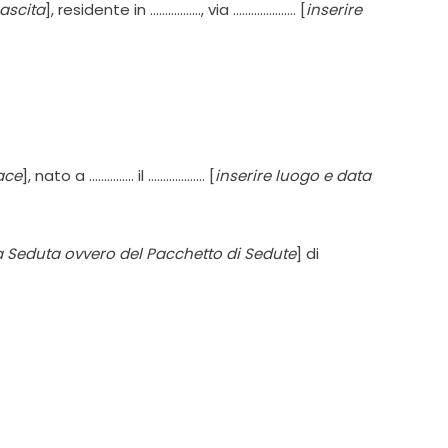
nascita
], residente in …………….., via ………………… [
inserire
ace
], nato a …………… il ………………. [
inserire luogo e data
a Seduta ovvero del Pacchetto di Sedute
] di