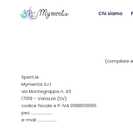
Chi siamo
Vai
al
contenuto
(compilare e
Spett.le
Mymentis S.r.l.
via Montegrappa n. 43
17019 – Varazze (SV)
codice fiscale e P. IVA 01886110095
pec ……………………
e-mail ………………….