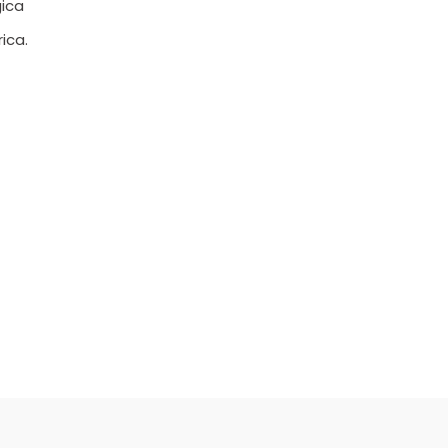
gica
ica.