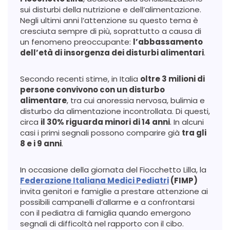
sui disturbi della nutrizione e dell’alimentazione.
Negli ultimi anni l’attenzione su questo tema è
cresciuta sempre di più, soprattutto a causa di
un fenomeno preoccupante:
l’abbassamento
dell’età di insorgenza dei disturbi alimentari
.
Secondo recenti stime, in Italia
oltre 3 milioni di
persone convivono con un disturbo
alimentare
, tra cui anoressia nervosa, bulimia e
disturbo da alimentazione incontrollata. Di questi,
circa
il 30% riguarda minori di 14 anni
. In alcuni
casi i primi segnali possono comparire già
tra gli
8 e i 9 anni
.
In occasione della giornata del Fiocchetto Lilla, la
Federazione Italiana Medici Pediatri
(FIMP)
invita genitori e famiglie a prestare attenzione ai
possibili campanelli d’allarme e a confrontarsi
con il pediatra di famiglia quando emergono
segnali di difficoltà nel rapporto con il cibo.