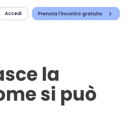
Accedi
Prenota l'incontro gratuito
sce la
ome si può