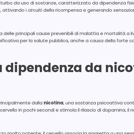
isturbo da uso di sostanze, caratterizzato da dipendenza fisi
attivando i circuiti della ricompensa e generando sensazioni
elle principali cause prevenibili di malattia e mortalità a li
ificativa per la salute pubblica, anche a causa della for
 dipendenza da nicot
rincipalmente dalla
nicotina
, una sostanza psicoattiva con
l cervello in pochi secondi e stimola il rilascio di dopamina, 
rzo molto potente: il cervello associa la sigaretta a una s