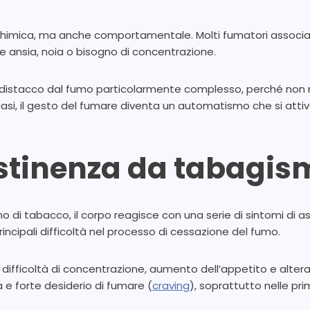
himica, ma anche comportamentale. Molti fumatori associan
me ansia, noia o bisogno di concentrazione.
distacco dal fumo particolarmente complesso, perché non r
casi, il gesto del fumare diventa un automatismo che si attiv
astinenza da tabagis
o di tabacco, il corpo reagisce con una serie di sintomi di a
ncipali difficoltà nel processo di cessazione del fumo.
ia, difficoltà di concentrazione, aumento dell’appetito e alter
e forte desiderio di fumare (
craving
), soprattutto nelle pr