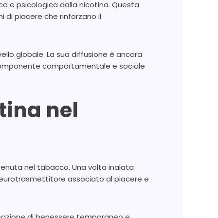
ca e psicologica dalla nicotina. Questa
 di piacere che rinforzano il
vello globale. La sua diffusione è ancora
te componente comportamentale e sociale
ina nel
tenuta nel tabacco. Una volta inalata
il neurotrasmettitore associato al piacere e
ensazione di benessere temporaneo e