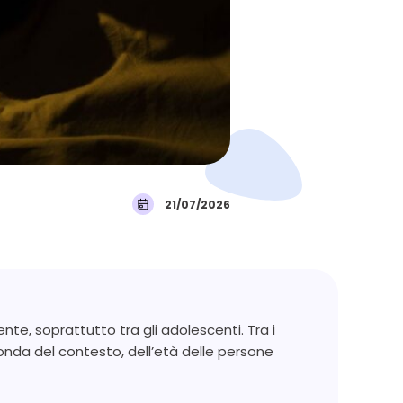
21/07/2026
e, soprattutto tra gli adolescenti. Tra i
conda del contesto, dell’età delle persone