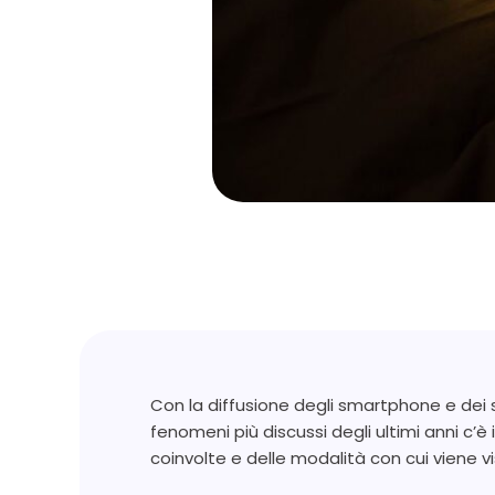
Con la diffusione degli smartphone e dei 
fenomeni più discussi degli ultimi anni c’è 
coinvolte e delle modalità con cui viene v