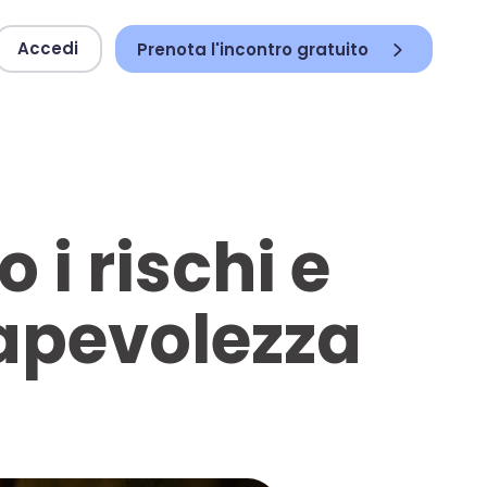
Accedi
Prenota l'incontro gratuito
 i rischi e
apevolezza