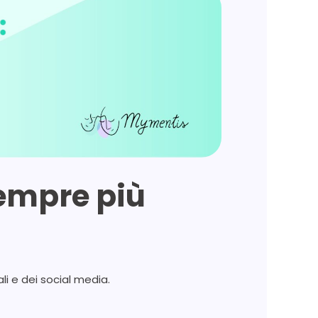
sempre più
li e dei social media.