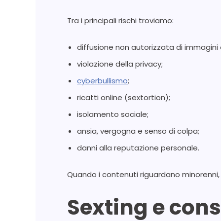
Tra i principali rischi troviamo:
diffusione non autorizzata di immagini 
violazione della privacy;
cyberbu
l
lismo
;
ricatti online (sextortion);
isolamento sociale;
ansia, vergogna e senso di colpa;
danni alla reputazione personale.
Quando i contenuti riguardano minorenni, 
Sexting e con