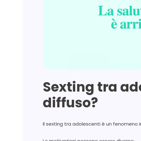
Sexting tra ad
diffuso?
Il sexting tra adolescenti è un fenomeno in
Le motivazioni possono essere diverse: