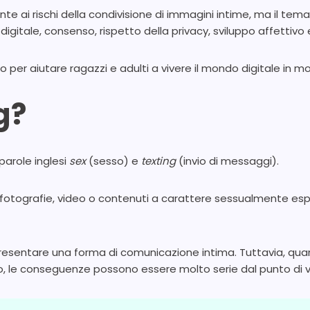
nte ai rischi della condivisione di immagini intime, ma il t
digitale, consenso, rispetto della privacy, sviluppo affettivo
o per aiutare ragazzi e adulti a vivere il mondo digitale in 
g?
parole inglesi
sex
(sesso) e
texting
(invio di messaggi).
 fotografie, video o contenuti a carattere sessualmente esp
ppresentare una forma di comunicazione intima. Tuttavia, qu
 le conseguenze possono essere molto serie dal punto di vis