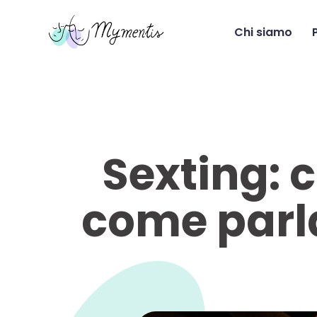
Chi siamo
Vai
al
contenuto
Sexting: c
come parl